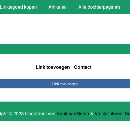
Linktegoed kopen
Artikelen
Alle dochterpagina's
Link toevoegen
Contact
Link toevoegen
ight © 2023 Onderdeel van
BaakmanMedia
&
Vrolijk Internet S